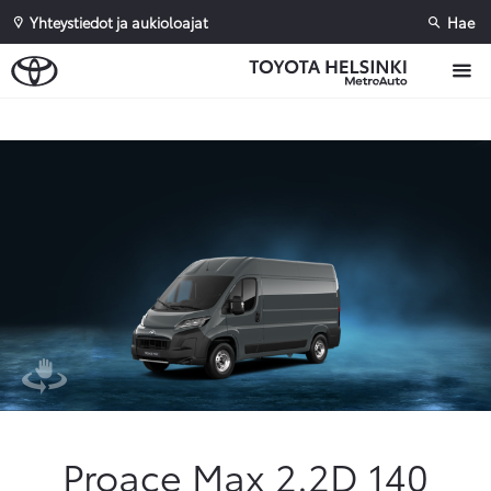
Yhteystiedot ja aukioloajat
Hae
Sivuhaku
Ok
Peruuta
Proace Max 2.2D 140