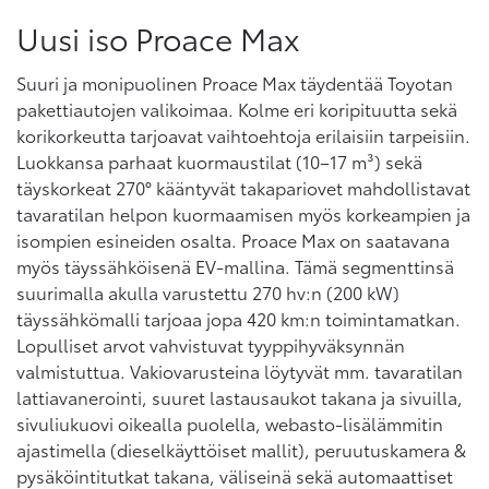
Uusi iso Proace Max
Suuri ja monipuolinen Proace Max täydentää Toyotan
pakettiautojen valikoimaa. Kolme eri koripituutta sekä
korikorkeutta tarjoavat vaihtoehtoja erilaisiin tarpeisiin.
Luokkansa parhaat kuormaustilat (10–17 m³) sekä
täyskorkeat 270° kääntyvät takapariovet mahdollistavat
tavaratilan helpon kuormaamisen myös korkeampien ja
isompien esineiden osalta. Proace Max on saatavana
myös täyssähköisenä EV-mallina. Tämä segmenttinsä
suurimalla akulla varustettu 270 hv:n (200 kW)
täyssähkömalli tarjoaa jopa 420 km:n toimintamatkan.
Lopulliset arvot vahvistuvat tyyppihyväksynnän
valmistuttua. Vakiovarusteina löytyvät mm. tavaratilan
lattiavanerointi, suuret lastausaukot takana ja sivuilla,
sivuliukuovi oikealla puolella, webasto-lisälämmitin
ajastimella (dieselkäyttöiset mallit), peruutuskamera &
pysäköintitutkat takana, väliseinä sekä automaattiset