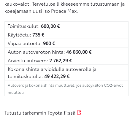
kaukovalot. Tervetuloa liikkeeseemme tutustumaan ja
koeajamaan uusi iso Proace Max.
Toimituskulut:
600,00
€
Käyttöetu:
735
€
Vapaa autoetu:
900
€
Auton autoveroton hinta:
46 060,00
€
Arvioitu autovero:
2 762,29
€
Kokonaishinta arvioidulla autoverolla ja
toimituskululla:
49 422,29
€
Autovero ja kokonaishinta muuttuvat, jos autoyksilön CO2-arvot
muuttuu
Tutustu tarkemmin Toyota.fi:ssä