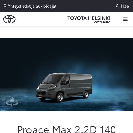
Yhteystiedot ja aukioloajat
Hae
Sivuhaku
Ok
Peruuta
Proace Max 2.2D 140