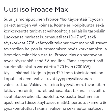
Uusi iso Proace Max
Suuri ja monipuolinen Proace Max täydentää Toyotan
pakettiautojen valikoimaa. Kolme eri koripituutta sekä
korikorkeutta tarjoavat vaihtoehtoja erilaisiin tarpeisiin.
Luokkansa parhaat kuormaustilat (10–17 m³) sekä
täyskorkeat 270° kääntyvät takapariovet mahdollistavat
tavaratilan helpon kuormaamisen myös korkeampien ja
isompien esineiden osalta. Proace Max on saatavana
myös täyssähköisenä EV-mallina. Tämä segmenttinsä
suurimalla akulla varustettu 270 hv:n (200 kW)
täyssähkömalli tarjoaa jopa 420 km:n toimintamatkan.
Lopulliset arvot vahvistuvat tyyppihyväksynnän
valmistuttua. Vakiovarusteina löytyvät mm. tavaratilan
lattiavanerointi, suuret lastausaukot takana ja sivuilla,
sivuliukuovi oikealla puolella, webasto-lisälämmitin
ajastimella (dieselkäyttöiset mallit), peruutuskamera &
pysäköintitutkat takana, väliseinä sekä automaattiset