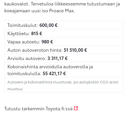
kaukovalot. Tervetuloa liikkeeseemme tutustumaan ja
koeajamaan uusi iso Proace Max.
Toimituskulut:
600,00
€
Käyttöetu:
815
€
Vapaa autoetu:
980
€
Auton autoveroton hinta:
51 510,00
€
Arvioitu autovero:
3 311,17
€
Kokonaishinta arvioidulla autoverolla ja
toimituskululla:
55 421,17
€
Autovero ja kokonaishinta muuttuvat, jos autoyksilön CO2-arvot
muuttuu
Tutustu tarkemmin Toyota.fi:ssä