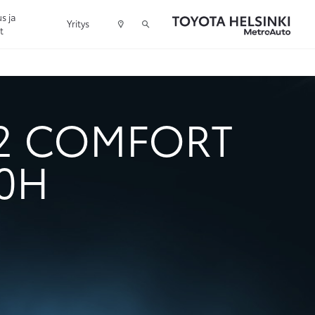
s ja
Yritys
t
2 COMFORT
00H