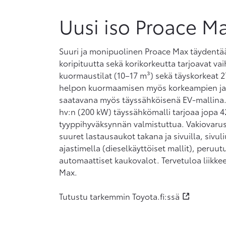
Uusi iso Proace M
Suuri ja monipuolinen Proace Max täydentää
koripituutta sekä korikorkeutta tarjoavat vai
kuormaustilat (10–17 m³) sekä täyskorkeat 2
helpon kuormaamisen myös korkeampien ja 
saatavana myös täyssähköisenä EV-mallina.
hv:n (200 kW) täyssähkömalli tarjoaa jopa 4
tyyppihyväksynnän valmistuttua. Vakiovarust
suuret lastausaukot takana ja sivuilla, sivu
ajastimella (dieselkäyttöiset mallit), peruu
automaattiset kaukovalot. Tervetuloa liik
Max.
Tutustu tarkemmin Toyota.fi:ssä