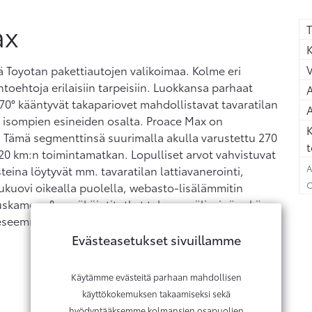
ax
T
K
 Toyotan pakettiautojen valikoimaa. Kolme eri
htoehtoja erilaisiin tarpeisiin. Luokkansa parhaat
A
70° kääntyvät takapariovet mahdollistavat tavaratilan
A
isompien esineiden osalta. Proace Max on
K
 Tämä segmenttinsä suurimalla akulla varustettu 270
t
20 km:n toimintamatkan. Lopulliset arvot vahvistuvat
A
eina löytyvät mm. tavaratilan lattiavanerointi,
C
liukuovi oikealla puolella, webasto-lisälämmitin
tuskamera & pysäköintitutkat takana, väliseinä sekä
keeseemme tutustumaan ja koeajamaan uusi iso Proace
Evästeasetukset sivuillamme
Käytämme evästeitä parhaan mahdollisen
käyttökokemuksen takaamiseksi sekä
hyödyntääksemme kolmansien osapuolien