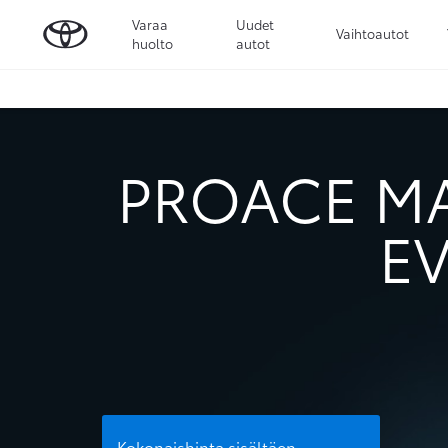
Varaa
Uudet
Vaihtoautot
huolto
autot
PROACE M
EV
Kokonaishinta sisältäen