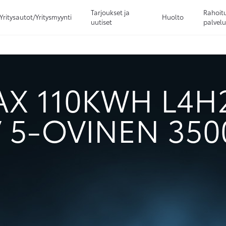
Tarjoukset ja
Rahoitu
Yritysautot/Yritysmyynti
Huolto
uutiset
palvelu
Sivuhaku
Ok
Peruuta
AX 110KWH L4H
 5-OVINEN 35