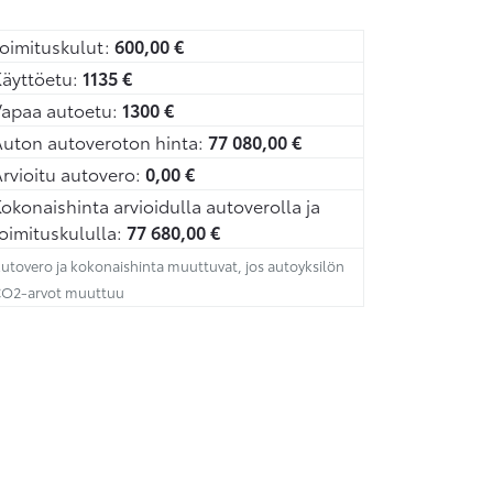
oimituskulut:
600,00
€
äyttöetu:
1135
€
Vapaa autoetu:
1300
€
uton autoveroton hinta:
77 080,00
€
rvioitu autovero:
0,00
€
okonaishinta arvioidulla autoverolla ja
oimituskululla:
77 680,00
€
utovero ja kokonaishinta muuttuvat, jos autoyksilön
O2-arvot muuttuu