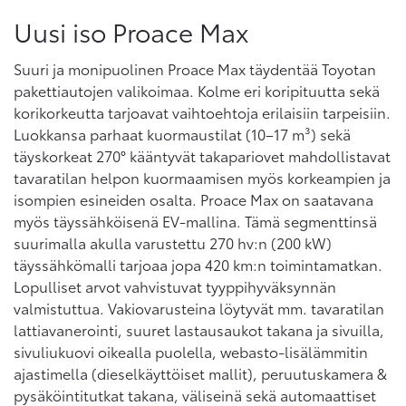
Uusi iso Proace Max
Suuri ja monipuolinen Proace Max täydentää Toyotan
pakettiautojen valikoimaa. Kolme eri koripituutta sekä
korikorkeutta tarjoavat vaihtoehtoja erilaisiin tarpeisiin.
Luokkansa parhaat kuormaustilat (10–17 m³) sekä
täyskorkeat 270° kääntyvät takapariovet mahdollistavat
tavaratilan helpon kuormaamisen myös korkeampien ja
isompien esineiden osalta. Proace Max on saatavana
myös täyssähköisenä EV-mallina. Tämä segmenttinsä
suurimalla akulla varustettu 270 hv:n (200 kW)
täyssähkömalli tarjoaa jopa 420 km:n toimintamatkan.
Lopulliset arvot vahvistuvat tyyppihyväksynnän
valmistuttua. Vakiovarusteina löytyvät mm. tavaratilan
lattiavanerointi, suuret lastausaukot takana ja sivuilla,
sivuliukuovi oikealla puolella, webasto-lisälämmitin
ajastimella (dieselkäyttöiset mallit), peruutuskamera &
pysäköintitutkat takana, väliseinä sekä automaattiset