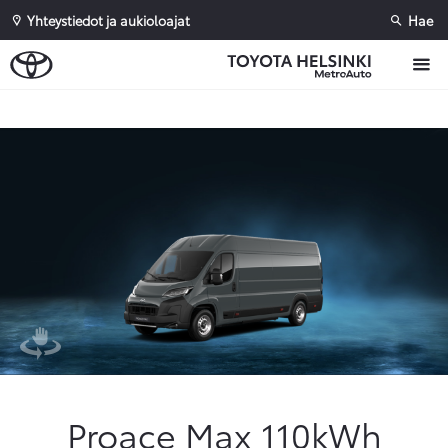
Yhteystiedot ja aukioloajat
Hae
Sivuhaku
Ok
Peruuta
Proace Max 110kWh