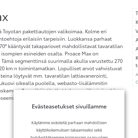
ax
T
K
 Toyotan pakettiautojen valikoimaa. Kolme eri
htoehtoja erilaisiin tarpeisiin. Luokkansa parhaat
A
70° kääntyvät takapariovet mahdollistavat tavaratilan
A
isompien esineiden osalta. Proace Max on
K
 Tämä segmenttinsä suurimalla akulla varustettu 270
t
20 km:n toimintamatkan. Lopulliset arvot vahvistuvat
A
eina löytyvät mm. tavaratilan lattiavanerointi,
C
liukuovi oikealla puolella, webasto-lisälämmitin
tuskamera & pysäköintitutkat takana, väliseinä sekä
keeseemme tutustumaan ja koeajamaan uusi iso Proace
Evästeasetukset sivuillamme
Käytämme evästeitä parhaan mahdollisen
käyttökokemuksen takaamiseksi sekä
hyödyntääksemme kolmansien osapuolien