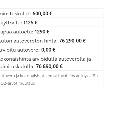
oimituskulut:
600,00
€
äyttöetu:
1125
€
Vapaa autoetu:
1290
€
uton autoveroton hinta:
76 290,00
€
rvioitu autovero:
0,00
€
okonaishinta arvioidulla autoverolla ja
oimituskululla:
76 890,00
€
utovero ja kokonaishinta muuttuvat, jos autoyksilön
O2-arvot muuttuu