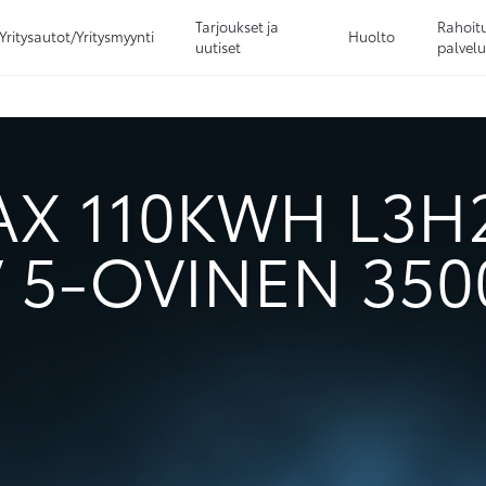
Tarjoukset ja
Rahoitu
Yritysautot/Yritysmyynti
Huolto
uutiset
palvelu
Sivuhaku
Ok
Peruuta
AX 110KWH L3H
 5-OVINEN 35