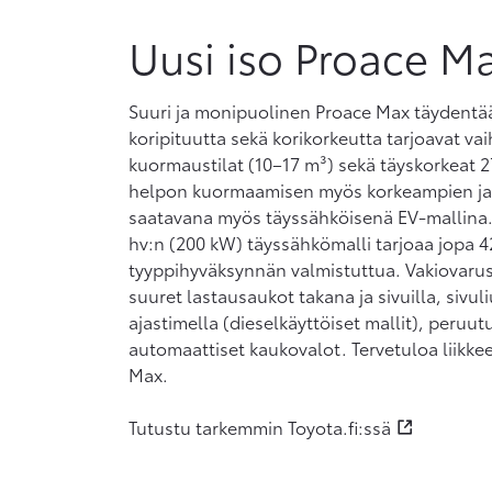
Uusi iso Proace M
Suuri ja monipuolinen Proace Max täydentää
koripituutta sekä korikorkeutta tarjoavat vai
kuormaustilat (10–17 m³) sekä täyskorkeat 2
helpon kuormaamisen myös korkeampien ja 
saatavana myös täyssähköisenä EV-mallina.
hv:n (200 kW) täyssähkömalli tarjoaa jopa 4
tyyppihyväksynnän valmistuttua. Vakiovarust
suuret lastausaukot takana ja sivuilla, sivu
ajastimella (dieselkäyttöiset mallit), peruu
automaattiset kaukovalot. Tervetuloa liik
Max.
Tutustu tarkemmin Toyota.fi:ssä