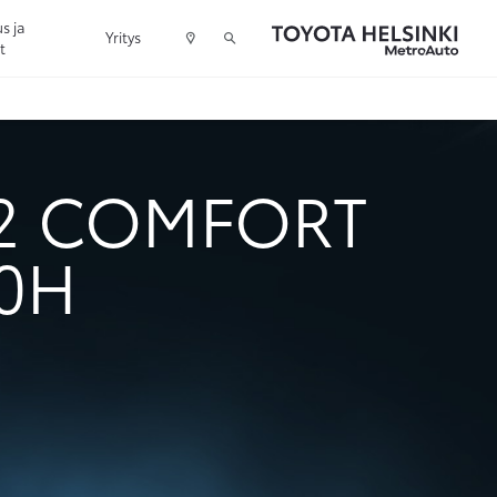
s ja
Yritys
t
2 COMFORT
00H