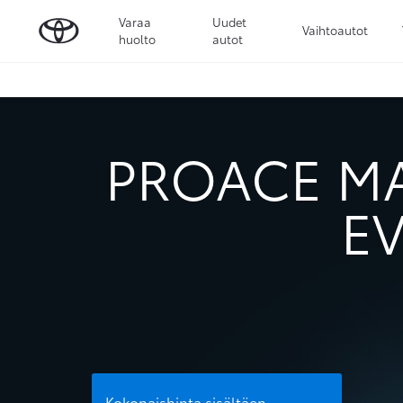
Varaa
Uudet
Vaihtoautot
huolto
autot
PROACE M
EV
Kokonaishinta sisältäen