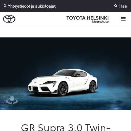
Yhteystiedot ja aukioloajat
Hae
Sivuhaku
Ok
Peruuta
GR Supra 3.0 Twin-