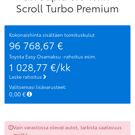
Scroll Turbo Premium
Kokonaishinta sisältäen toimituskulut
96 768,67
€
Toyota Easy Osamaksu -rahoitus
esim.
1 028,77
€/kk
Laske rahoitus
Valitsemasi lisävarusteet:
0,00
€
Vain varastossa olevat autot, tarkista saatavuus
meiltä