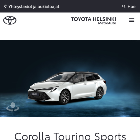
Yhteystiedot ja aukioloajat
Hae
Sivuhaku
Ok
Peruuta
Corolla Touring Sports