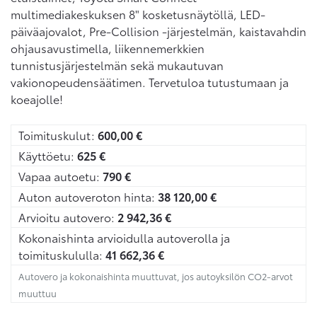
multimediakeskuksen 8" kosketusnäytöllä, LED-
päiväajovalot, Pre-Collision -järjestelmän, kaistavahdin
ohjausavustimella, liikennemerkkien
tunnistusjärjestelmän sekä mukautuvan
vakionopeudensäätimen. Tervetuloa tutustumaan ja
koeajolle!
Toimituskulut:
600,00
€
Käyttöetu:
625
€
Vapaa autoetu:
790
€
Auton autoveroton hinta:
38 120,00
€
Arvioitu autovero:
2 942,36
€
Kokonaishinta arvioidulla autoverolla ja
toimituskululla:
41 662,36
€
Autovero ja kokonaishinta muuttuvat, jos autoyksilön CO2-arvot
muuttuu