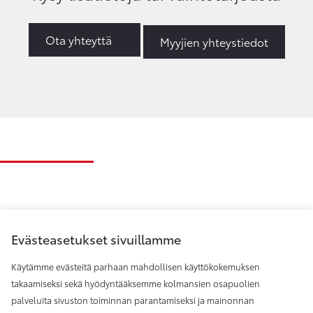
Ota yhteyttä
Myyjien yhteystiedot
Evästeasetukset sivuillamme
Käytämme evästeitä parhaan mahdollisen käyttökokemuksen
takaamiseksi sekä hyödyntääksemme kolmansien osapuolien
palveluita sivuston toiminnan parantamiseksi ja mainonnan
Toyota Helsinki