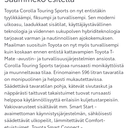
Toyota Corolla Touring Sports on nyt entistäkin
tyylikkäämpi, fiksumpi ja turvallisempi. Sen moderni
ulkoasu, laadukkaat sisätilat, käyttäjäystävällinen
teknologia ja viidennen sukupolven hybriditeknologia
tarjoavat varman ja nautinnollisen ajokokemuksen.
Maailman suosituin Toyota on nyt myös turvallisempi
kuin koskaan ennen entistä kattavampien Toyota T-
Mate -avustin- ja turvallisuusjärjestelmien ansiosta.
Corolla Touring Sports tarjoaa runsaasti monikäyttöistä
ja muunneltavaa tilaa. Erinomainen 596 litran tavaratila
on monipuolinen ja helposti mukautettavissa.
Säädettävä tavaratilan pohja, kätevät sivutaskut ja
näppärästi taittuvat takaistuimet tuovat runsaasti
helppoa käytännöllisyyttä erilaisiin kuljetustarpeisiin.
Vakiovarusteet sisältävät mm. Smart Start -
avaimettoman käynnistysjärjestelmän, sähköisesti
säädettävät ulkopeilit, lämmitettävät Comfort-
etuistuimet, Toyota Smart Connect -