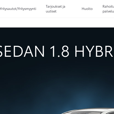
Tarjoukset ja
Rahoitu
Yritysautot/Yritysmyynti
Huolto
uutiset
palvelu
Sivuhaku
Ok
Peruuta
EDAN 1.8 HYBR