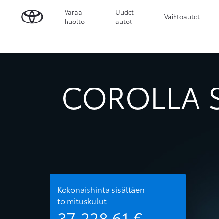
Varaa
Uudet
Vaihtoautot
huolto
autot
COROLLA S
Kokonaishinta sisältäen
toimituskulut
37 228,61
€