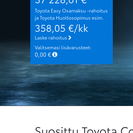
Toyota Easy Osamaksu -rahoitus
ja Toyota Huoltosopimus
esim.
358,05
€/kk
Laske rahoitus
Valitsemasi lisävarusteet:
0,00
€
Suosittu Toyota C