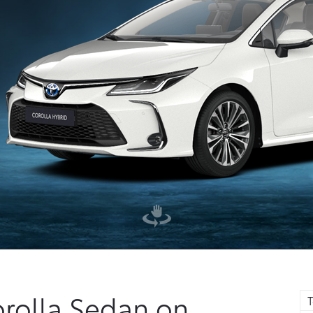
orolla Sedan on
T