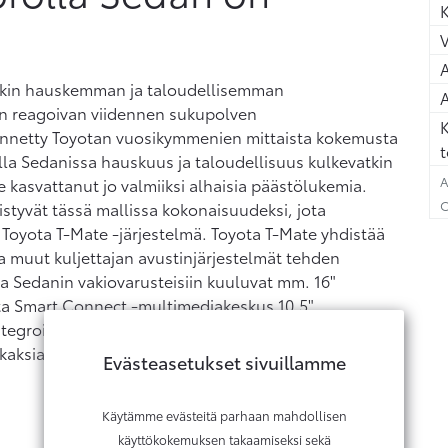
K
A
stäkin hauskemman ja taloudellisemman
A
n reagoivan viidennen sukupolven
K
ynnetty Toyotan vuosikymmenien mittaista kokemusta
t
lla Sedanissa hauskuus ja taloudellisuus kulkevatkin
A
 kasvattanut jo valmiiksi alhaisia päästölukemia.
C
istyvät tässä mallissa kokonaisuudeksi, jota
 Toyota T-Mate -järjestelmä. Toyota T-Mate yhdistää
ja muut kuljettajan avustinjärjestelmät tehden
la Sedanin vakiovarusteisiin kuuluvat mm. 16"
ta Smart Connect -multimediakeskus 10,5"
tegrointiominaisuus (Apple CarPlay), lämmitettävät
ä kaksialueinen automaatti-ilmastointi. Tervetuloa
Evästeasetukset sivuillamme
Käytämme evästeitä parhaan mahdollisen
käyttökokemuksen takaamiseksi sekä