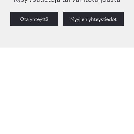
Ota yhteyttä
Myyjien yhteystiedot