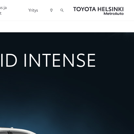
s ja
Yritys
t
ID INTENSE