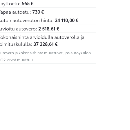
äyttöetu:
565
€
Vapaa autoetu:
730
€
uton autoveroton hinta:
34 110,00
€
rvioitu autovero:
2 518,61
€
okonaishinta arvioidulla autoverolla ja
oimituskululla:
37 228,61
€
utovero ja kokonaishinta muuttuvat, jos autoyksilön
O2-arvot muuttuu