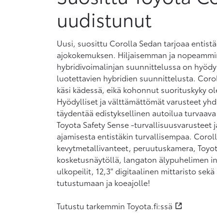
uudistunut
Uusi, suosittu Corolla Sedan tarjoaa enti
ajokokemuksen. Hiljaisemman ja nopeammi
hybridivoimalinjan suunnittelussa on hyöd
luotettavien hybridien suunnittelusta. Coro
käsi kädessä, eikä kohonnut suorituskyky ole
Hyödylliset ja välttämättömät varusteet yhd
täydentää edistyksellinen autoilua turvaava
Toyota Safety Sense -turvallisuusvarusteet 
ajamisesta entistäkin turvallisempaa. Corol
kevytmetallivanteet, peruutuskamera, Toyo
kosketusnäytöllä, langaton älypuhelimen in
ulkopeilit, 12,3" digitaalinen mittaristo sek
tutustumaan ja koeajolle!
Tutustu tarkemmin Toyota.fi:ssä