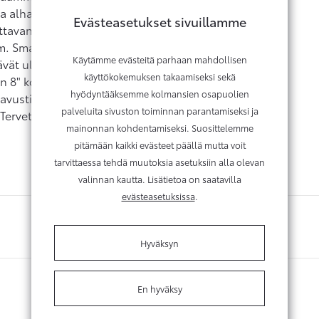
a alhaisempina kuin aiemmin. Corolla Hatchback on
Evästeasetukset sivuillamme
tavana on 1.8 litran hybrid (140 hv) tai 2.0 litran
mm. Smart Start -avaimettoman
Käytämme evästeitä parhaan mahdollisen
ävät ulkopeilit, lämmitettävät Comfort-etuistuimet,
käyttökokemuksen takaamiseksi sekä
 8" kosketusnäytöllä, LED-päiväajovalot, Pre-
hyödyntääksemme kolmansien osapuolien
savustimella, liikennemerkkien tunnistusjärjestelmän
palveluita sivuston toiminnan parantamiseksi ja
ervetuloa tutustumaan ja koeajolle!
mainonnan kohdentamiseksi. Suosittelemme
pitämään kaikki evästeet päällä mutta voit
tarvittaessa tehdä muutoksia asetuksiin alla olevan
valinnan kautta. Lisätietoa on saatavilla
evästeasetuksissa
.
Hyväksyn
En hyväksy