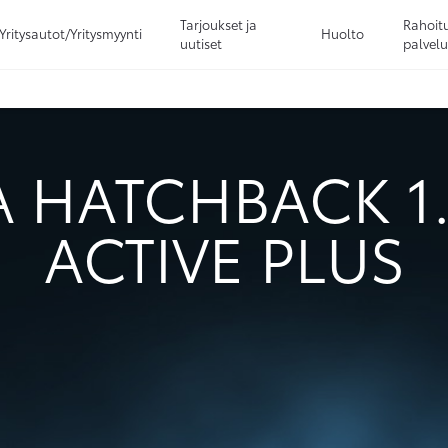
Tarjoukset ja
Rahoitu
Yritysautot/Yritysmyynti
Huolto
uutiset
palvelu
Sivuhaku
Ok
Peruuta
 HATCHBACK 1.
ACTIVE PLUS