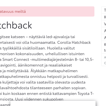
T
aatavuus meiltä
K
tchback
A
tsee katseen – näyttäviä led-ajovaloja tai
A
ertaisesti voi olla huomaamatta. Corolla Hatchback
K
yylikkäillä sisätiloillaan. Huolella valitut
t
rmonisen kokonaisuuden, urheilullisen istuinten
A
ta Smart Connect -multimediajärjestelmän 8- tai 10,5-
C
vigointi, äänikomennot ja reaaliaikaiset
a ja miellyttävää. Älykkään matkapuhelimen
tkapuhelimesta onnistuu helposti ja turvallisesti.
 kuljettaja voi valita saatavilla olevasta uudesta
tilavaihtoehdosta tilanteeseen parhaiten sopivan.
i kuin koskaan ennen entistä kattavampien Toyota T-
 ansiosta. Uusi viidennen sukupolven
kkaamman kiihtyvyyden ja entistä enemmän