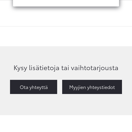
Kysy lisätietoja tai vaihtotarjousta
Ota yhteyttä
Myyjien yhteystiedot