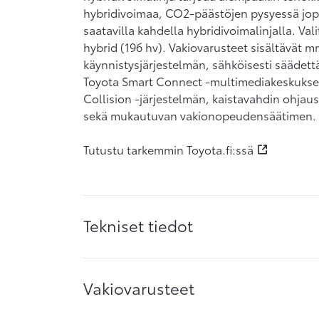
hybridivoimaa, CO2-päästöjen pysyessä jop
saatavilla kahdella hybridivoimalinjalla. Valit
hybrid (196 hv). Vakiovarusteet sisältävät 
käynnistysjärjestelmän, sähköisesti säädett
Toyota Smart Connect -multimediakeskuksen
Collision -järjestelmän, kaistavahdin ohjau
sekä mukautuvan vakionopeudensäätimen. T
Tutustu tarkemmin Toyota.fi:ssä
Tekniset tiedot
Vakiovarusteet