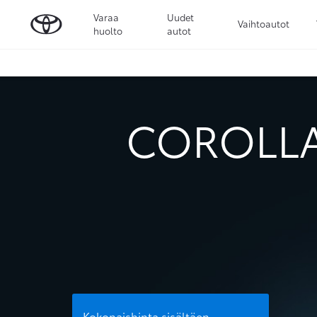
Varaa
Uudet
Vaihtoautot
huolto
autot
COROLLA
Kokonaishinta sisältäen