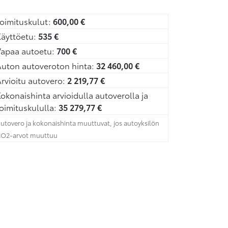
oimituskulut:
600,00
€
äyttöetu:
535
€
Vapaa autoetu:
700
€
uton autoveroton hinta:
32 460,00
€
rvioitu autovero:
2 219,77
€
okonaishinta arvioidulla autoverolla ja
oimituskululla:
35 279,77
€
utovero ja kokonaishinta muuttuvat, jos autoyksilön
O2-arvot muuttuu