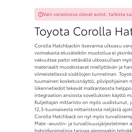
Vain varastossa olevat autot, tarkista s
Toyota Corolla Ha
Corolla Hatchbackin itsevarma ulkoasu vangi
voimakasta etusäleikön muotoilua ei yksink
vakuuttaa paitsi vetävällä ulkoasullaan myös t
materiaalit muodostavat miellyttävän ja ha
viimeistellessä sisätilojen tunnelman. Toyo
tuumainen kosketusnäyttö, pilvipohjainen na
liikennetiedot tekevät matkanteosta helppo
integraation ansiosta sovelluksien käyttö ma
Kuljettajan mittaristo on myös uudistunut, ja
12,3-tuumaisesta mittaristosta neljästä ajo
Corolla Hatchback on nyt myös turvallisemp
Mate -avustin- ja turvallisuusjärjestelmien
hybridivoimalinja tarjoaa aiempaakin teho