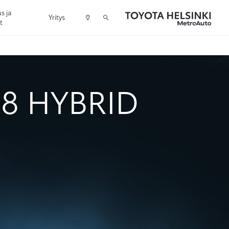
s ja
Yritys
t
8 HYBRID