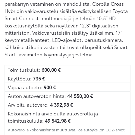
peräkärryn vetäminen on mahdollista. Corolla Cross
Hybridin vakiovarustelu sisältää edistyksellisen Toyota
Smart Connect -multimediajärjestelmän 10,5” HD-
kosketusnäytöllä sekä näyttävän 12,3" digitaalisen
mittariston. Vakiovarusteisiin sisältyy lisäksi mm. 17”
kevytmetallivanteet, LED-ajovalot, peruutuskamera,
sähköisesti koria vasten taittuvat ulkopeilit sekä Smart
Start -avaimeton käynnistysjärjestelmä.
Toimituskulut:
600,00
€
Käyttöetu:
735
€
Vapaa autoetu:
900
€
Auton autoveroton hinta:
44 550,00
€
Arvioitu autovero:
4 392,98
€
Kokonaishinta arvioidulla autoverolla ja
toimituskululla:
49 542,98
€
Autovero ja kokonaishinta muuttuvat, jos autoyksilön CO2-arvot