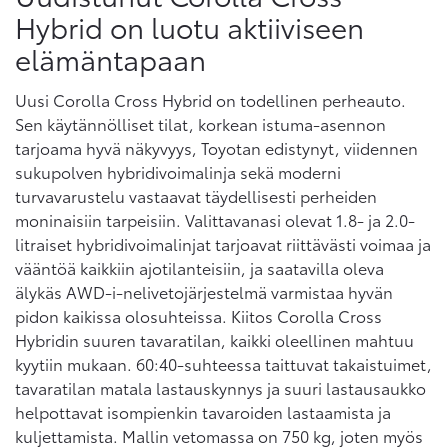
Hybrid on luotu aktiiviseen
elämäntapaan
Uusi Corolla Cross Hybrid on todellinen perheauto.
Sen käytännölliset tilat, korkean istuma-asennon
tarjoama hyvä näkyvyys, Toyotan edistynyt, viidennen
sukupolven hybridivoimalinja sekä moderni
turvavarustelu vastaavat täydellisesti perheiden
moninaisiin tarpeisiin. Valittavanasi olevat 1.8- ja 2.0-
litraiset hybridivoimalinjat tarjoavat riittävästi voimaa ja
vääntöä kaikkiin ajotilanteisiin, ja saatavilla oleva
älykäs AWD-i-nelivetojärjestelmä varmistaa hyvän
pidon kaikissa olosuhteissa. Kiitos Corolla Cross
Hybridin suuren tavaratilan, kaikki oleellinen mahtuu
kyytiin mukaan. 60:40-suhteessa taittuvat takaistuimet,
tavaratilan matala lastauskynnys ja suuri lastausaukko
helpottavat isompienkin tavaroiden lastaamista ja
kuljettamista. Mallin vetomassa on 750 kg, joten myös