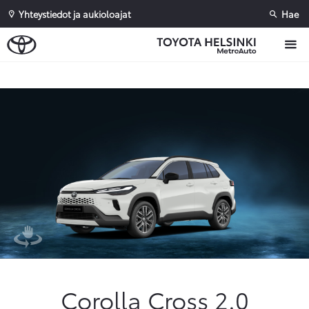
Yhteystiedot ja aukioloajat
Hae
Sivuhaku
Ok
Peruuta
Corolla Cross 2.0