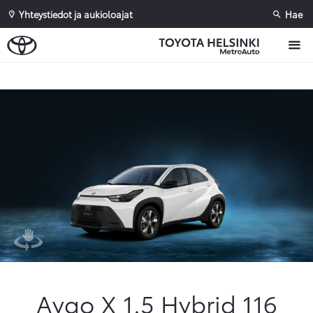
Yhteystiedot ja aukioloajat
Hae
Sivuhaku
Ok
Peruuta
Aygo X 1.5 Hybrid 116