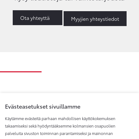
Ota yhteyttä
Myyjien yhteystiedot
Evästeasetukset sivuillamme
Käytämme evästeitä parhaan mahdollisen käyttökokemuksen
takaamiseksi sekä hyödyntääksemme kolmansien osapuolien
palveluita sivuston toiminnan parantamiseksi ja mainonnan
Toyota Helsinki