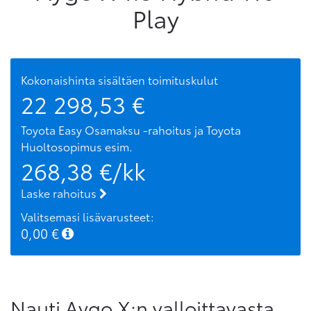
Play
Kokonaishinta sisältäen toimituskulut
22 298,53
€
Toyota Easy Osamaksu -rahoitus ja Toyota
Huoltosopimus
esim.
268,38
€/kk
Laske rahoitus
Valitsemasi lisävarusteet:
0,00
€
Nauti Aygo X:n valloittavasta