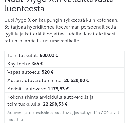
luonteesta
Uusi Aygo X on kaupungin sykkeessä kuin kotonaan.
Se tarjoaa hybriditehoa itsevarman persoonallisella
tyylillä ja ketterällä ohjattavuudella. Kuvittele itsesi
rattiin ja lähde tutustumismatkalle.
Toimituskulut:
600,00
€
Käyttöetu:
355
€
Vapaa autoetu:
520
€
Auton autoveroton hinta:
20 520,00
€
Arvioitu autovero:
1 178,53
€
Kokonaishinta arvioidulla autoverolla ja
toimituskululla:
22 298,53
€
Autovero ja kokonaishinta muuttuvat, jos autoyksilön CO2-arvot
muuttuu