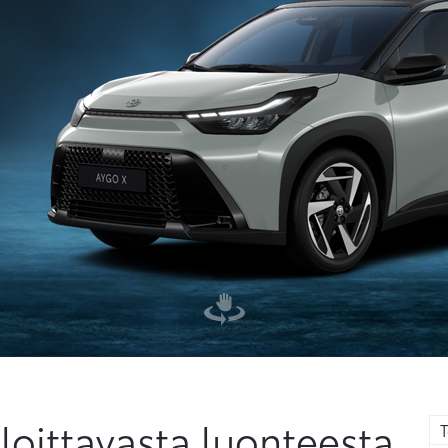
loittavasta luonteesta
T