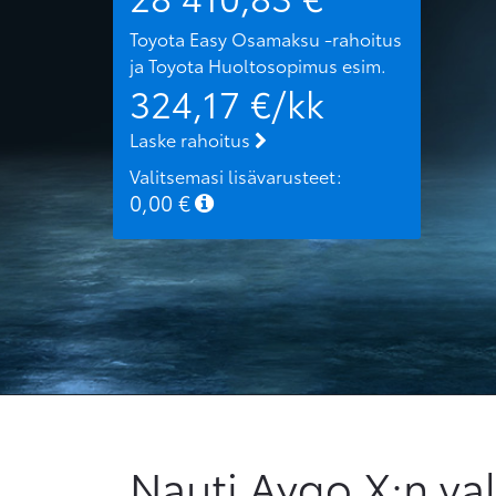
Toyota Easy Osamaksu -rahoitus
ja Toyota Huoltosopimus
esim.
324,17
€/kk
Laske rahoitus
Valitsemasi lisävarusteet:
0,00
€
Nauti Aygo X:n val