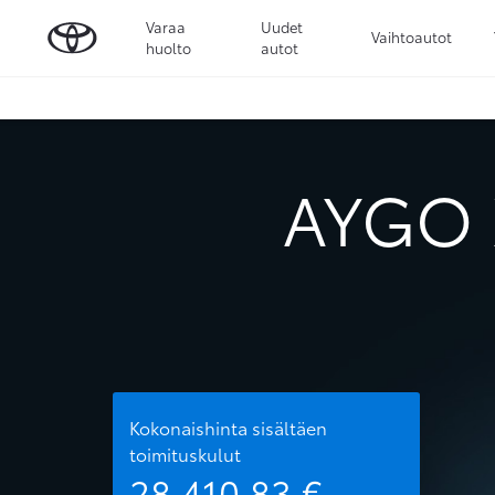
Varaa
Uudet
Vaihtoautot
huolto
autot
AYGO X
Kokonaishinta sisältäen
toimituskulut
28 410,83
€