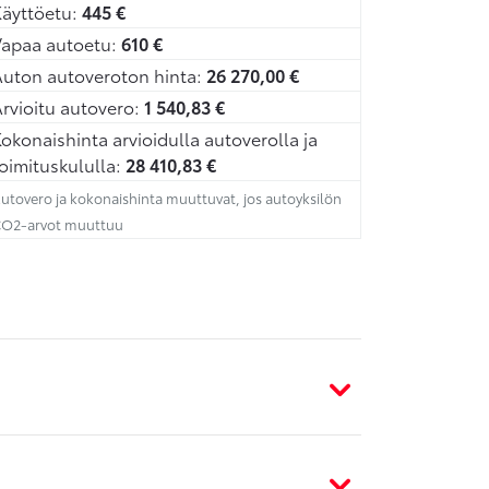
äyttöetu:
445
€
Vapaa autoetu:
610
€
uton autoveroton hinta:
26 270,00
€
rvioitu autovero:
1 540,83
€
okonaishinta arvioidulla autoverolla ja
oimituskululla:
28 410,83
€
utovero ja kokonaishinta muuttuvat, jos autoyksilön
O2-arvot muuttuu