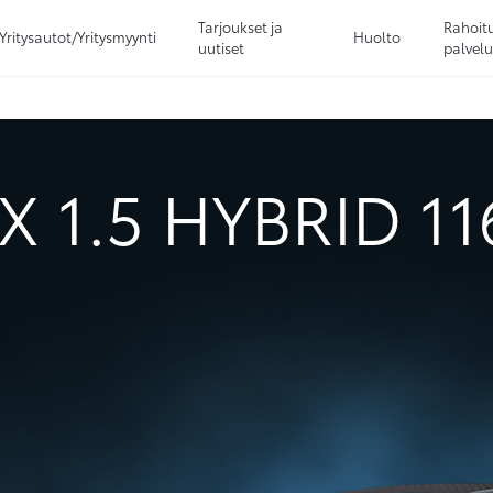
Tarjoukset ja
Rahoitu
Yritysautot/Yritysmyynti
Huolto
uutiset
palvelu
Sivuhaku
Ok
Peruuta
 1.5 HYBRID 1