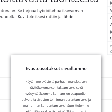
K
otonaan. Se tarjoaa hybriditehoa itsevarman
vuudella. Kuvittele itsesi rattiin ja lähde
A
A
K
t
A
C
Evästeasetukset sivuillamme
Käytämme evästeitä parhaan mahdollisen
käyttökokemuksen takaamiseksi sekä
hyödyntääksemme kolmansien osapuolien
palveluita sivuston toiminnan parantamiseksi ja
mainonnan kohdentamiseksi. Suosittelemme
pitämään kaikki evästeet päällä mutta voit