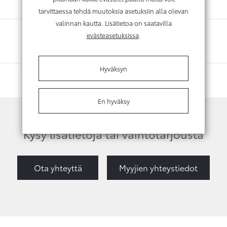
tarvittaessa tehdä muutoksia asetuksiin alla olevan
valinnan kautta. Lisätietoa on saatavilla
evästeasetuksissa
.
Hyväksyn
En hyväksy
Kysy lisätietoja tai vaihtotarjousta
Ota yhteyttä
Myyjien yhteystiedot