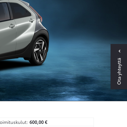
Ota yhteyttä
oimituskulut:
600,00
€