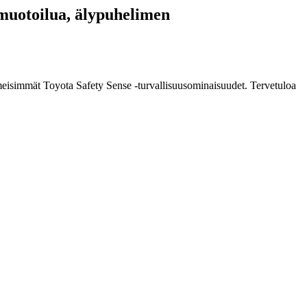
 muotoilua, älypuhelimen
imeisimmät Toyota Safety Sense -turvallisuusominaisuudet. Tervetuloa