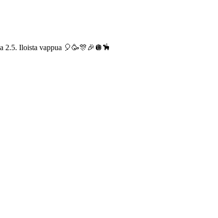
ina 2.5. Iloista vappua 🎈🥳🎊🎉🪩🪅