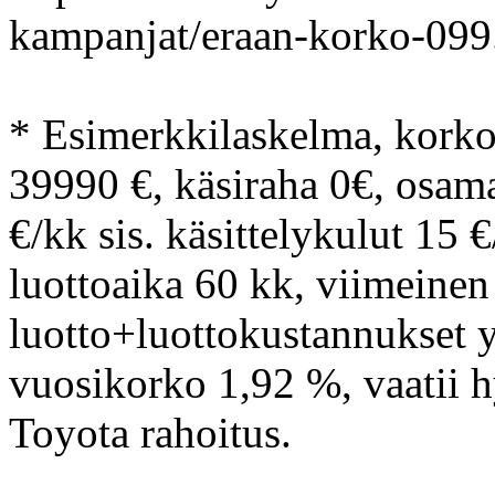
kampanjat/eraan-korko-099.
* Esimerkkilaskelma, kork
39990 €, käsiraha 0€, osam
€/kk sis. käsittelykulut 15
luottoaika 60 kk, viimeine
luotto+luottokustannukset y
vuosikorko 1,92 %, vaatii 
Toyota rahoitus.