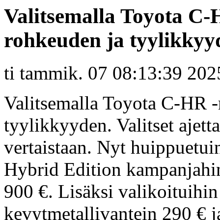
Valitsemalla Toyota C-H
rohkeuden ja tyylikkyy
ti tammik. 07 08:13:39 202
Valitsemalla Toyota C-HR -m
tyylikkyyden. Valitset ajet
vertaistaan. Nyt huippuetu
Hybrid Edition kampanjahin
900 €. Lisäksi valikoituihin
kevytmetallivantein 290 € j