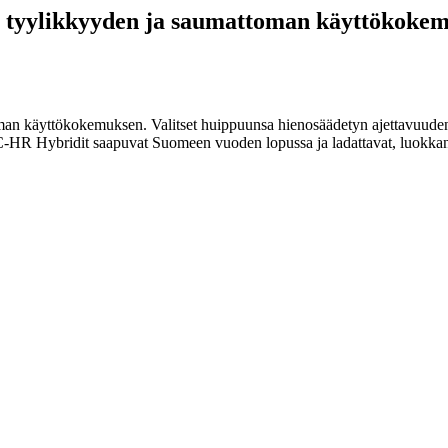
n, tyylikkyyden ja saumattoman käyttökokem
man käyttökokemuksen. Valitset huippuunsa hienosäädetyn ajettavuuden,
 C-HR Hybridit saapuvat Suomeen vuoden lopussa ja ladattavat, luokkan