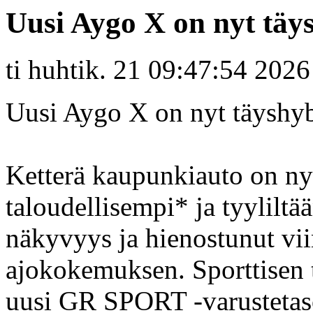
Uusi Aygo X on nyt täy
ti huhtik. 21 09:47:54 2026
Uusi Aygo X on nyt täyshyb
Ketterä kaupunkiauto on ny
taloudellisempi* ja tyylilt
näkyvyys ja hienostunut vii
ajokokemuksen. Sporttisen 
uusi GR SPORT -varustetaso