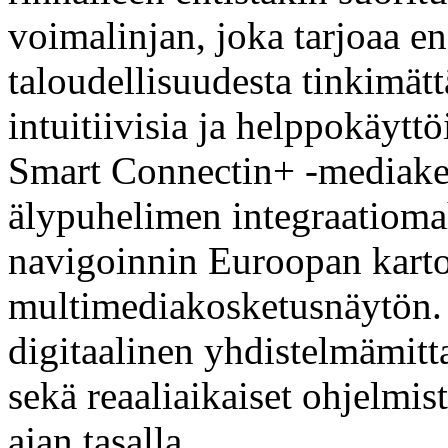
voimalinjan, joka tarjoaa 
taloudellisuudesta tinkimät
intuitiivisia ja helppokäyttö
Smart Connectin+ -mediake
älypuhelimen integraatioma
navigoinnin Euroopan karto
multimediakosketusnäytön. L
digitaalinen yhdistelmämitta
sekä reaaliaikaiset ohjelmis
ajan tasalla.