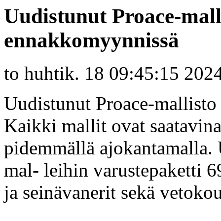
Uudistunut Proace-mall
ennakkomyynnissä
to huhtik. 18 09:45:15 202
Uudistunut Proace-mallist
Kaikki mallit ovat saatavin
pidemmällä ajokantamalla. U
mal- leihin varustepaketti 69
ja seinävanerit sekä vetoko