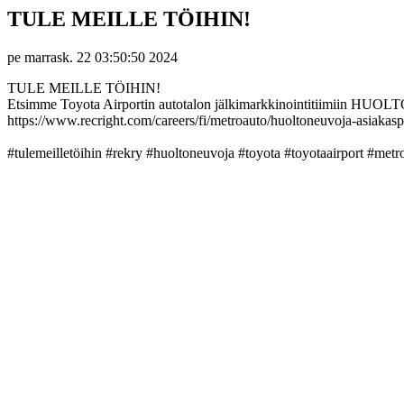
TULE MEILLE TÖIHIN!
pe marrask. 22 03:50:50 2024
TULE MEILLE TÖIHIN!
Etsimme Toyota Airportin autotalon jälkimarkkinointitiimiin HUOLT
https://www.recright.com/careers/fi/metroauto/huoltoneuvoja-asia
#tulemeilletöihin #rekry #huoltoneuvoja #toyota #toyotaairport #metr