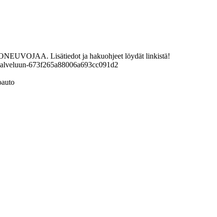
ONEUVOJAA. Lisätiedot ja hakuohjeet löydät linkistä!
kaspalveluun-673f265a88006a693cc091d2
oauto