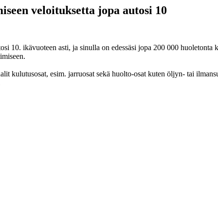
seen veloituksetta jopa autosi 10
i 10. ikävuoteen asti, ja sinulla on edessäsi jopa 200 000 huoletonta ki
timiseen.
lit kulutusosat, esim. jarruosat sekä huolto-osat kuten öljyn- tai ilman