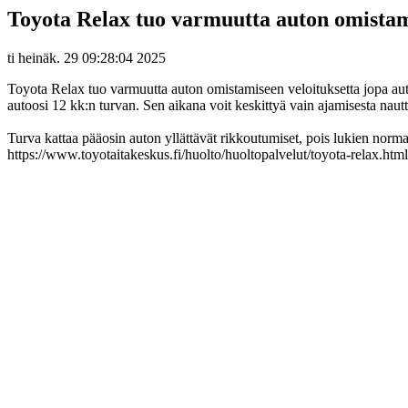
Toyota Relax tuo varmuutta auton omistami
ti heinäk. 29 09:28:04 2025
Toyota Relax tuo varmuutta auton omistamiseen veloituksetta jopa autos
autoosi 12 kk:n turvan. Sen aikana voit keskittyä vain ajamisesta naut
Turva kattaa pääosin auton yllättävät rikkoutumiset, pois lukien normaa
https://www.toyotaitakeskus.fi/huolto/huoltopalvelut/toyota-relax.html