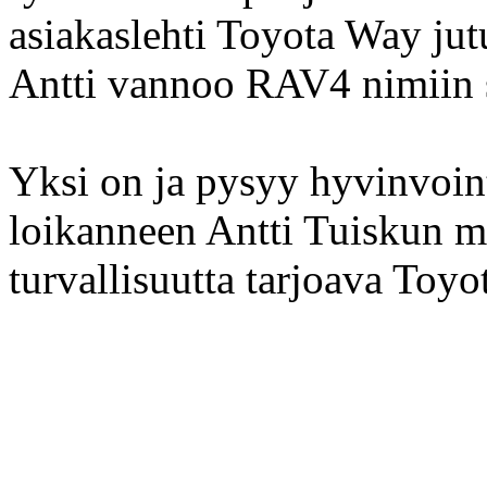
asiakaslehti Toyota Way jutu
Antti vannoo RAV4 nimiin s
Yksi on ja pysyy hyvinvoint
loikanneen Antti Tuiskun mu
turvallisuutta tarjoava Toy