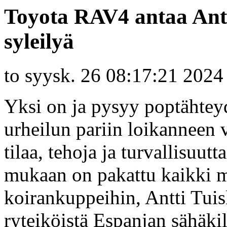
Toyota RAV4 antaa Antt
syleilyä
to syysk. 26 08:17:21 2024
Yksi on ja pysyy poptähteyd
urheilun pariin loikanneen
tilaa, tehoja ja turvallisuu
mukaan on pakattu kaikki m
koirankuppeihin, Antti Tui
ryteiköistä Espanjan sähäkil