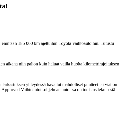
ta!
a enintään 185 000 km ajettuihin Toyota-vaihtoautoihin. Tutustu
n aikana niin paljon kuin haluat vailla huolta kilometrirajoituksen
arkastuksen yhteydessä havaitut mahdolliset puutteet tai viat on
ota Approved Vaihtoautot -ohjelman autoissa on todistus teknisestä