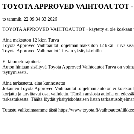
TOYOTA APPROVED VAIHTOAUTOT - käytet
to tammik. 22 09:34:33 2026
TOYOTA APPROVED VAIHTOAUTOT - käytetty ei ole koskaan tunt
Aina maksuton 12 kk:n Turva
Toyota Approved Vaihtoautot -ohjelman maksuton 12 kk:n Turva sisälty
Toyota Approved Vaihtoautot Turvan yksityiskohtiin.
Ei kilometrirajoitusta
Auton hintaan sisältyvä Toyota Approved Vaihtoautot Turva on voimassa
täyttymisestä.
Aina tarkastettu, aina kunnostettu
Jokainen Toyota Approved Vaihtoautot -ohjelman auto on erikoiskoulut
korjattu ja tarvittavat osat vaihdettu. Tämän ansiosta autolla on edess
tarkastuksesta. Täältä löydät yksityiskohtaisen listan tarkastusohjelman
Tutustu valikoimaamme tästä https://www.toyota.fi/vaihtoautot/liikk