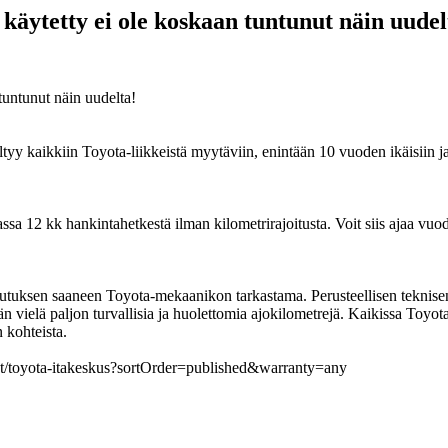
ty ei ole koskaan tuntunut näin uudel
unut näin uudelta!
y kaikkiin Toyota-liikkeistä myytäviin, enintään 10 vuoden ikäisiin j
 12 kk hankintahetkestä ilman kilometrirajoitusta. Voit siis ajaa vuode
uksen saaneen Toyota-mekaanikon tarkastama. Perusteellisen teknisen t
ään vielä paljon turvallisia ja huolettomia ajokilometrejä. Kaikissa Toy
 kohteista.
eet/toyota-itakeskus?sortOrder=published&warranty=any