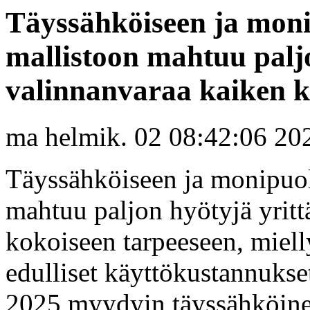
Täyssähköiseen ja moni
mallistoon mahtuu paljo
valinnanvaraa kaiken ko
ma helmik. 02 08:42:06 20
Täyssähköiseen ja monipuol
mahtuu paljon hyötyjä yritt
kokoiseen tarpeeseen, miel
edulliset käyttökustannuks
2025 myydyin täyssähköine