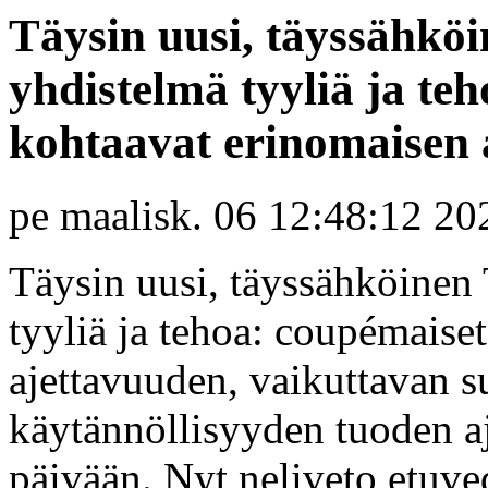
Täysin uusi, täyssähkö
yhdistelmä tyyliä ja teh
kohtaavat erinomaisen a
pe maalisk. 06 12:48:12 20
Täysin uusi, täyssähköine
tyyliä ja tehoa: coupémaiset
ajettavuuden, vaikuttavan 
käytännöllisyyden tuoden a
päivään. Nyt neliveto etuve