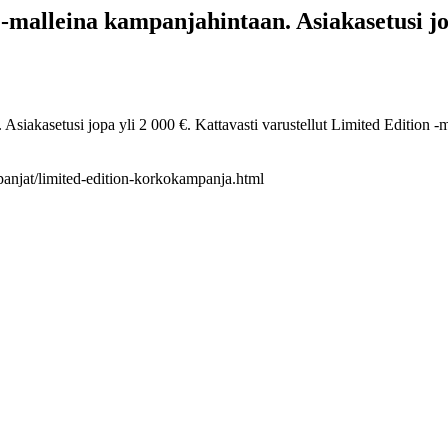
malleina kampanjahintaan. Asiakasetusi jopa
siakasetusi jopa yli 2 000 €. Kattavasti varustellut Limited Edition -m
mpanjat/limited-edition-korkokampanja.html