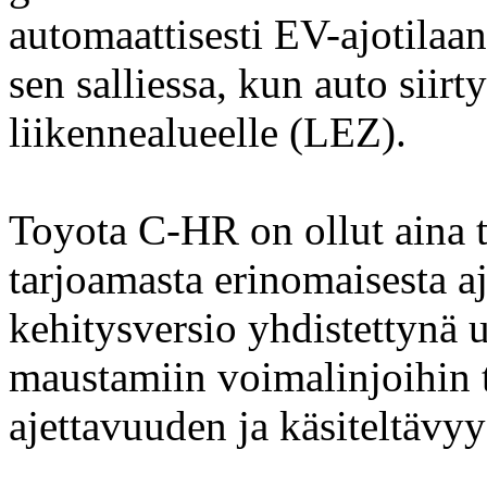
automaattisesti EV-ajotilaa
sen salliessa, kun auto siirt
liikennealueelle (LEZ).
Toyota C-HR on ollut aina 
tarjoamasta erinomaisesta a
kehitysversio yhdistettynä 
maustamiin voimalinjoihin t
ajettavuuden ja käsiteltävy