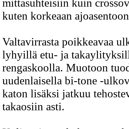
mittasuhteisiin kuin crosso
kuten korkeaan ajoasentoon
Valtavirrasta poikkeavaa ul
lyhyillä etu- ja takaylityksi
rengaskoolla. Muotoon tuoda
uudenlaisella bi-tone -ulkov
katon lisäksi jatkuu tehoste
takaosiin asti.