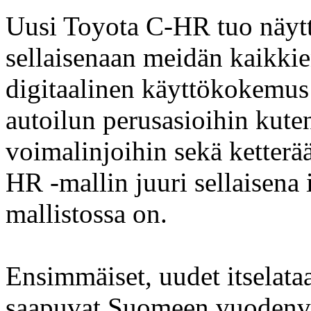
Uusi Toyota C-HR tuo näytt
sellaisenaan meidän kaikkie
digitaalinen käyttökokemus 
autoilun perusasioihin kute
voimalinjoihin sekä ketterä
HR -mallin juuri sellaisena
mallistossa on.
Ensimmäiset, uudet itselata
saapuvat Suomeen vuodenva