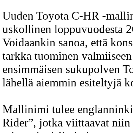
Uuden Toyota C-HR -mallin
uskollinen loppuvuodesta 20
Voidaankin sanoa, että kon
tarkka tuominen valmiiseen
ensimmäisen sukupolven To
lähellä aiemmin esiteltyjä k
Mallinimi tulee englanninki
Rider”, jotka viittaavat niin