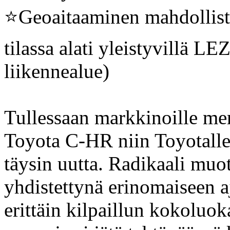
⭐️Geoaitaaminen mahdollis
tilassa alati yleistyvillä LE
liikennealue)
Tullessaan markkinoille me
Toyota C-HR niin Toyotalle
täysin uutta. Radikaali muo
yhdistettynä erinomaiseen aj
erittäin kilpaillun kokoluo