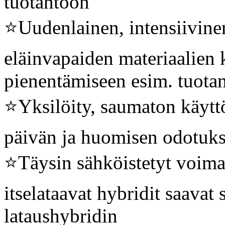
tuotantoon
⭐️Uudenlainen, intensiivine
eläinvapaiden materiaalien k
pienentämiseen esim. tuotan
⭐️Yksilöity, saumaton käyt
päivän ja huomisen odotuks
⭐️Täysin sähköistetyt voimali
itselataavat hybridit saavat 
lataushybridin