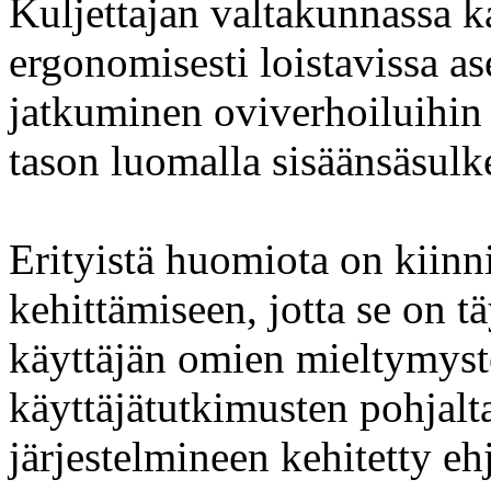
Kuljettajan valtakunnassa ka
ergonomisesti loistavissa a
jatkuminen oviverhoiluihi
tason luomalla sisäänsäsul
Erityistä huomiota on kiin
kehittämiseen, jotta se on t
käyttäjän omien mieltymys
käyttäjätutkimusten pohjalt
järjestelmineen kehitetty e