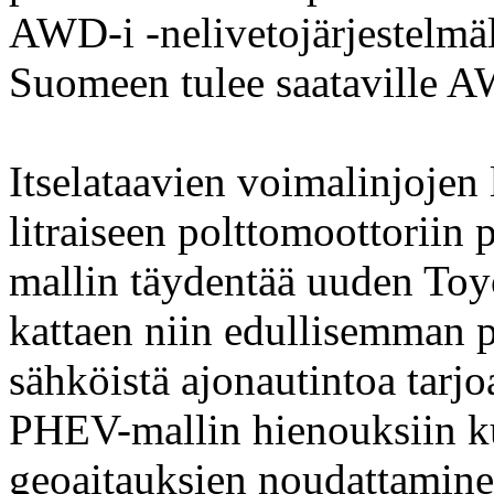
AWD-i -nelivetojärjestelmäl
Suomeen tulee saataville A
Itselataavien voimalinjojen 
litraiseen polttomoottoriin
mallin täydentää uuden Toy
kattaen niin edullisemman 
sähköistä ajonautintoa tarj
PHEV-mallin hienouksiin k
geoaitauksien noudattaminen