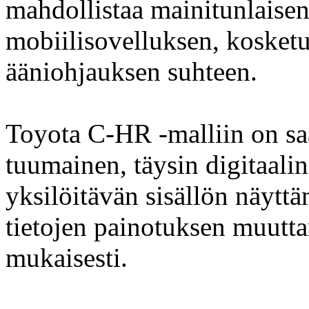
mahdollistaa mainitunlaise
mobiilisovelluksen, kosket
ääniohjauksen suhteen.
Toyota C-HR -malliin on saa
tuumainen, täysin digitaalin
yksilöitävän sisällön näyttä
tietojen painotuksen muutt
mukaisesti.