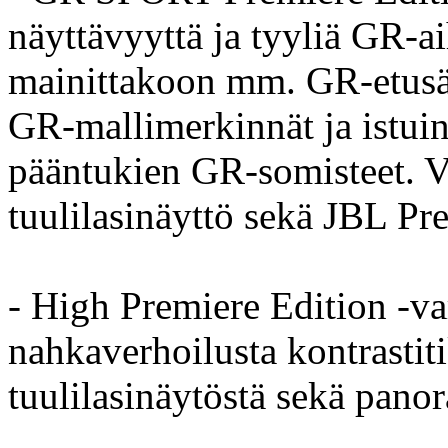
näyttävyyttä ja tyyliä GR-aih
mainittakoon mm. GR-etusäl
GR-mallimerkinnät ja istuin
pääntukien GR-somisteet. 
tuulilasinäyttö sekä JBL Pr
- High Premiere Edition -va
nahkaverhoilusta kontrasti
tuulilasinäytöstä sekä pano