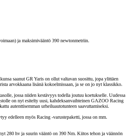
osvoimaan) ja maksimivääntö 390 newtonmetriin.
unsa saanut GR Yaris on ollut valtavan suosittu, jopa ylittäen
ista arvokkaana lisänä kokoelmissaan, ja se on jo nyt klassikko.
tasolle, jossa niiden kestävyys todella joutuu koetukselle. Uudessa
hteistolle on nyt esitelty uusi, kahdeksanvaihteinen GAZOO Racing
kattu autenttisemman urheiluautotunteen saavuttamiseksi.
öytyy edelleen myös Racing -varustepaketti, jossa on mm.
 nyt 280 hv ja suurin vääntö on 390 Nm. Kiitos tehon ja väännön