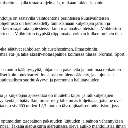
mistettu laajalla testausohjelmalla, mukaan lukien Japanin
t ja on saatavilla vaihtoehtona perinteisen kuusivaihteisen
hjelmisto on hienosäädetty tunnistamaan kuljettajan jarrun ja
errosajat rata-ajotesteissä kuin manuaalivaihteistolla. Vaihteiston
arusteena. Vaihteiston tyypistä riippumatta voiman kulkeutuminen tien
 jotka säätävät sähköisen ohjaustehostimen, ilmastoinnin,
taa etu- ja taka-akselivetotasapainoa kolmessa tilassa: Normal, Sport
taa auton kääntyvyyttä, ohjauksen palautetta ja tuntumaa renkaiden
set kolmiotukivarret. Jousitusta on hienosäädetty, ja etujousien
y optimaalisen suorituskyvyn ja paremman hallittavuuden
a kuljettajan ajoasentoa on muutettu kilpa- ja rallikuljettajien
tkentä ja hätävilkut, on siirretty lähemmäs kuljettajaa, jotta ne ovat
risto sisältää uuden 12,3 tuuman täysdigitaalisen mittariston, jossa
akaa optimoidun tasapainon paksuuden, lujuuden ja painon vähennyksen
isempaa. Takana alapuskurin alareunassa oleva aukko mahdollistaa ilman