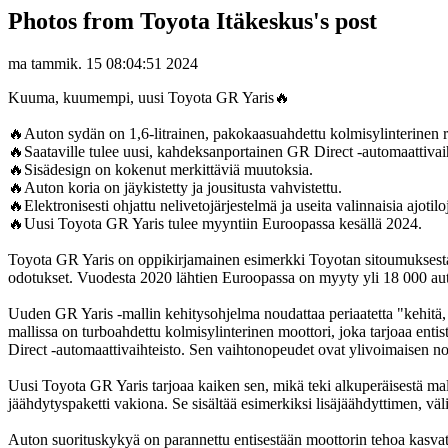
Photos from Toyota Itäkeskus's post
ma tammik. 15 08:04:51 2024
Kuuma, kuumempi, uusi Toyota GR Yaris🔥
🔥Auton sydän on 1,6-litrainen, pakokaasuahdettu kolmisylinterinen 
🔥Saataville tulee uusi, kahdeksanportainen GR Direct -automaattivaih
🔥Sisädesign on kokenut merkittäviä muutoksia.
🔥Auton koria on jäykistetty ja jousitusta vahvistettu.
🔥Elektronisesti ohjattu nelivetojärjestelmä ja useita valinnaisia ajotilo
🔥Uusi Toyota GR Yaris tulee myyntiin Euroopassa kesällä 2024.
Toyota GR Yaris on oppikirjamainen esimerkki Toyotan sitoumuksesta ke
odotukset. Vuodesta 2020 lähtien Euroopassa on myyty yli 18 000 autoa
Uuden GR Yaris -mallin kehitysohjelma noudattaa periaatetta "kehitä, k
mallissa on turboahdettu kolmisylinterinen moottori, joka tarjoaa ent
Direct -automaattivaihteisto. Sen vaihtonopeudet ovat ylivoimaisen n
Uusi Toyota GR Yaris tarjoaa kaiken sen, mikä teki alkuperäisestä ma
jäähdytyspaketti vakiona. Se sisältää esimerkiksi lisäjäähdyttimen, 
Auton suorituskykyä on parannettu entisestään moottorin tehoa kasva