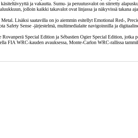
käsiteltävyyttä ja vakautta. Sumu- ja peruutusvalot on siirretty alapusk
aluukkuun, jolloin kaikki takavalot ovat linjassa ja näkyvissä takana ajavi
tal. Lisäksi saatavilla on jo aiemmin esitellyt Emotional Red-, Precio
 Safety Sense -järjestelmä, multimedialaite navigoinnilla ja digitaalin
e Rovanperä Special Edition ja Sébastien Ogier Special Edition, jotka p
rauksella FIA WRC-kauden avauksessa, Monte-Carlon WRC-rallissa tamm