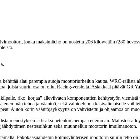
rivimoottori, jonka maksimiteho on nostettu 206 kilowattiin (280 hev
teisto.
ja.
hittää alati parempia autoja moottoriurheilun kautta. WRC-rallista alk
, joista suurin osa on ollut Racing-versioita. Asiakkaat pitävät GR Yar
ilpaile, riko, korjaa" alleviivaten komponenttien kehitystyön viemistä 
istä enemmän tehoa ja vääntöä, sekä vaihtoehtona käsivalintaiselle vai
opeat. Auton korin vääntöjäykkyyttä on vahvistettu ja ohjaamoa on muo
llista menestyksen ja lisäksi tietenkin aiempaa enemmän. Mallistossa l
välijäähdyttimen nestesuihkun sekä muunnellun moottorin imuilmanoton.
ttamalla. Pakokaasuahdetun kolmisylinterisen moottorin suurin teho on