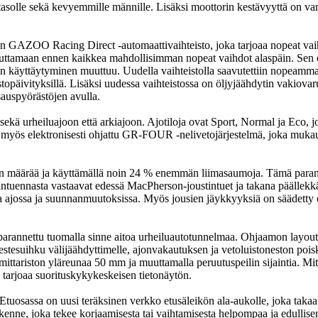
asolle sekä kevyemmille männille. Lisäksi moottorin kestävyyttä on var
 GAZOO Racing Direct -automaattivaihteisto, joka tarjoaa nopeat vaihdo
avuttamaan ennen kaikkea mahdollisimman nopeat vaihdot alaspäin. Sen o
käyttäytyminen muuttuu. Uudella vaihteistolla saavutettiin nopeammat ki
mistopäivityksillä. Lisäksi uudessa vaihteistossa on öljyjäähdytin vakiov
sauspyörästöjen avulla.
in sekä urheiluajoon että arkiajoon. Ajotiloja ovat Sport, Normal ja Eco,
 myös elektronisesti ohjattu GR-FOUR -nelivetojärjestelmä, joka mukaut
sien määrää ja käyttämällä noin 24 % enemmän liimasaumoja. Tämä paran
ntuennasta vastaavat edessä MacPherson-joustintuet ja takana päällekkäi
assa ajossa ja suunnanmuutoksissa. Myös jousien jäykkyyksiä on säädett
arannettu tuomalla sinne aitoa urheiluautotunnelmaa. Ohjaamon layoutia j
nestesuihku välijäähdyttimelle, ajonvakautuksen ja vetoluistoneston poisky
ittariston yläreunaa 50 mm ja muuttamalla peruutuspeilin sijaintia. Mitta
n tarjoaa suorituskykykeskeisen tietonäytön.
a. Etuosassa on uusi teräksinen verkko etusäleikön ala-aukolle, joka t
 rakenne, joka tekee korjaamisesta tai vaihtamisesta helpompaa ja edull