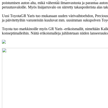
poistumisen auton alta, mikä vähentää ilmanvastusta ja parantaa auton 
peruutusvaloille. Myös lisäjarruvalo on siirretty takaspoilerista alas tak
Uusi ToyotaGR Yaris tuo mukanaan uuden värivaihtoehdon, Precious Me
ja päivitettyihin varusteisiin kuuluvat mm. uusimman sukupolven Toyota
Toyota tuo markkinoille myös GR Yaris -erikoismallit, nimeltään Kall
konseptimalleihin. Näitä erikoismalleja juhlistetaan niiden lansee