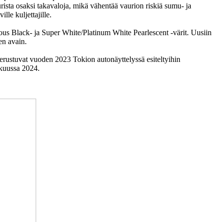
urista osaksi takavaloja, mikä vähentää vaurion riskiä sumu- ja
lle kuljettajille.
us Black- ja Super White/Platinum White Pearlescent -värit. Uusiin
en avain.
erustuvat vuoden 2023 Tokion autonäyttelyssä esiteltyihin
ikuussa 2024.