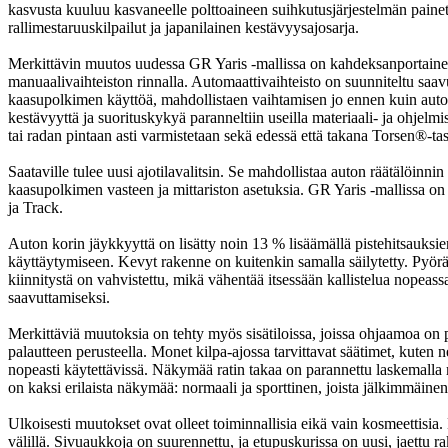
kasvusta kuuluu kasvaneelle polttoaineen suihkutusjärjestelmän painet
rallimestaruuskilpailut ja japanilainen kestävyysajosarja.
Merkittävin muutos uudessa GR Yaris -mallissa on kahdeksanportainen
manuaalivaihteiston rinnalla. Automaattivaihteisto on suunniteltu sa
kaasupolkimen käyttöä, mahdollistaen vaihtamisen jo ennen kuin auton 
kestävyyttä ja suorituskykyä paranneltiin useilla materiaali- ja ohjel
tai radan pintaan asti varmistetaan sekä edessä että takana Torsen®-ta
Saataville tulee uusi ajotilavalitsin. Se mahdollistaa auton räätälöinn
kaasupolkimen vasteen ja mittariston asetuksia. GR Yaris -mallissa on
ja Track.
Auton korin jäykkyyttä on lisätty noin 13 % lisäämällä pistehitsauk
käyttäytymiseen. Kevyt rakenne on kuitenkin samalla säilytetty. Pyörä
kiinnitystä on vahvistettu, mikä vähentää itsessään kallistelua nope
saavuttamiseksi.
Merkittäviä muutoksia on tehty myös sisätiloissa, joissa ohjaamoa on p
palautteen perusteella. Monet kilpa-ajossa tarvittavat säätimet, kuten 
nopeasti käytettävissä. Näkymää ratin takaa on parannettu laskemalla m
on kaksi erilaista näkymää: normaali ja sporttinen, joista jälkimmäine
Ulkoisesti muutokset ovat olleet toiminnallisia eikä vain kosmeettisi
välillä. Sivuaukkoja on suurennettu, ja etupuskurissa on uusi, jaettu