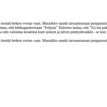
ä kestää hetken verran vaan. Muusikko nauttii taivaanrannan purppurasta j
tumaa, että hittikappaleessaan "Pohjola" Halonen laulaa, että "En mä pa
a niin valoisina kesäöinä kuin syksyn ja talven pimeydessäkin - se kun o
ä kestää hetken verran vaan. Muusikko nauttii taivaanrannan purppurasta 