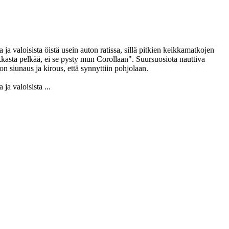
a valoisista öistä usein auton ratissa, sillä pitkien keikkamatkojen
kkasta pelkää, ei se pysty mun Corollaan". Suursuosiota nauttiva
n siunaus ja kirous, että synnyttiin pohjolaan.
ja valoisista ...