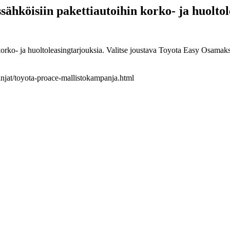
sähköisiin pakettiautoihin korko- ja huolto
 korko- ja huoltoleasingtarjouksia. Valitse joustava Toyota Easy Osam
panjat/toyota-proace-mallistokampanja.html