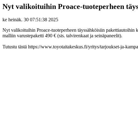
Nyt valikoituihin Proace-tuoteperheen täys
ke heinäk. 30 07:51:38 2025
Nyt valikoituihin Proace-tuoteperheen täyssähköisiin pakettiautoihin
malliin varustepaketti 490 € (sis. talvirenkaat ja seinäpaneelit).
Tutustu tästä https://www.toyotaitakeskus.fi/yritys/tarjoukset-ja-kam