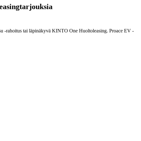
leasingtarjouksia
aksu -rahoitus tai läpinäkyvä KINTO One Huoltoleasing. Proace EV -