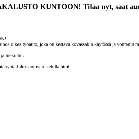
TO KUNTOON! Tilaa nyt, saat auravarus
ON!
on ainoa oikea työauto, joka on kestävä kovassakin käytössä ja voittan
ja hiekoitin.
at/toyota-hilux-auravarustelulla.html