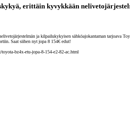
kykyä, erittäin kyvykkään nelivetojärjestel
nelivetojärjestelmän ja kilpailukykyisen sähköajokantaman tarjoava To
tiin. Saat siihen nyt jopa 8 154€ edut!
at/toyota-bz4x-etu-jopa-8-154-e2-82-ac.html