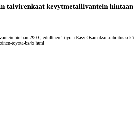
in talvirenkaat kevytmetallivantein hintaan
ivantein hintaan 290 €, edullinen Toyota Easy Osamaksu -rahoitus sekä 
koinen-toyota-bz4x.html