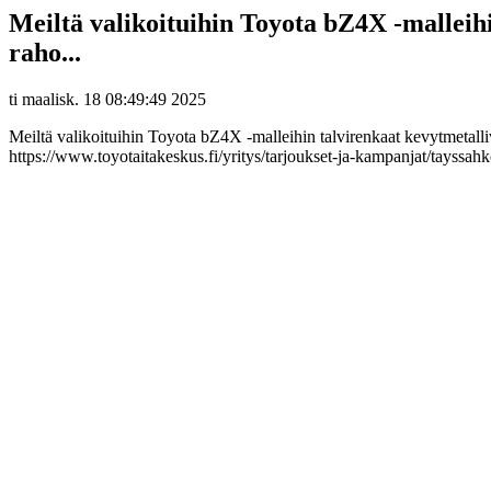
Meiltä valikoituihin Toyota bZ4X -malleih
raho...
ti maalisk. 18 08:49:49 2025
Meiltä valikoituihin Toyota bZ4X -malleihin talvirenkaat kevytmetall
https://www.toyotaitakeskus.fi/yritys/tarjoukset-ja-kampanjat/tayssah