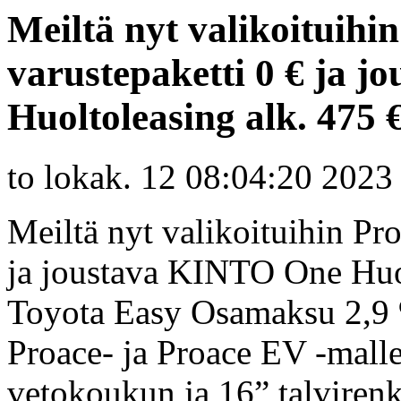
Meiltä nyt valikoituihi
varustepaketti 0 € ja 
Huoltoleasing alk. 475 €
to lokak. 12 08:04:20 2023
Meiltä nyt valikoituihin Pr
ja joustava KINTO One Huol
Toyota Easy Osamaksu 2,9 
Proace- ja Proace EV -mallei
vetokoukun ja 16” talvirenk