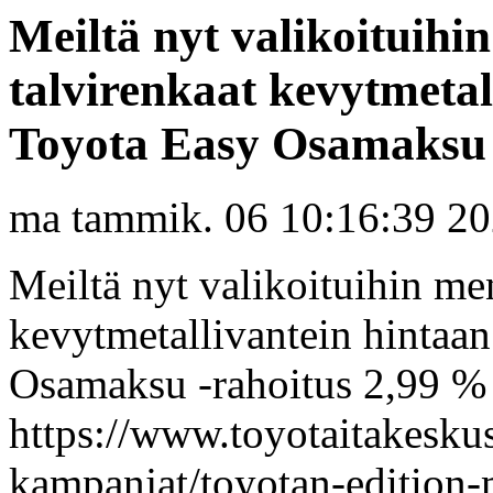
Meiltä nyt valikoituihi
talvirenkaat kevytmetal
Toyota Easy Osamaksu -
ma tammik. 06 10:16:39 2
Meiltä nyt valikoituihin me
kevytmetallivantein hintaa
Osamaksu -rahoitus 2,99 % 
https://www.toyotaitakeskus.
kampanjat/toyotan-edition-m