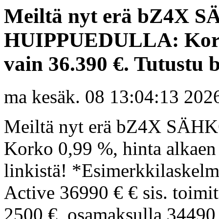
Meiltä nyt erä bZ4
HUIPPUEDULLA: Korko
vain 36.390 €. Tutustu b
ma kesäk. 08 13:04:13 202
Meiltä nyt erä bZ4X S
Korko 0,99 %, hinta alkaen
linkistä! *Esimerkkilaske
Active 36990 € € sis. toimi
2500 €, osamaksulla 34490 €