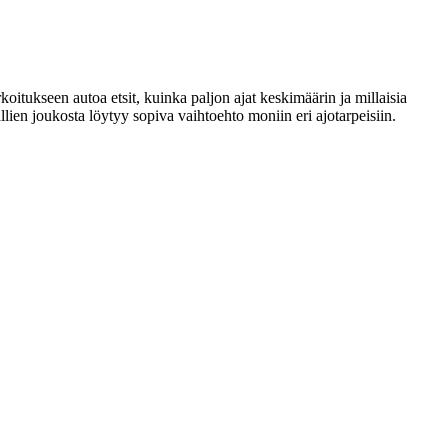
oitukseen autoa etsit, kuinka paljon ajat keskimäärin ja millaisia
lien joukosta löytyy sopiva vaihtoehto moniin eri ajotarpeisiin.