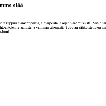
pamme elää
a riippuu elämäntyylistä, ajotarpeista ja arjen vaatimuksista. Mihin tark
toehtojen rajaamista ja valinnan tekemistä. Toyotan sähköistettyjen mal
t.html