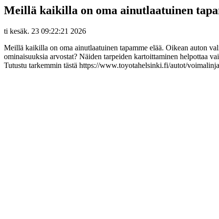
Meillä kaikilla on oma ainutlaatuinen ta
ti kesäk. 23 09:22:21 2026
Meillä kaikilla on oma ainutlaatuinen tapamme elää. Oikean auton valint
ominaisuuksia arvostat? Näiden tarpeiden kartoittaminen helpottaa vaih
Tutustu tarkemmin tästä https://www.toyotahelsinki.fi/autot/voimalinja