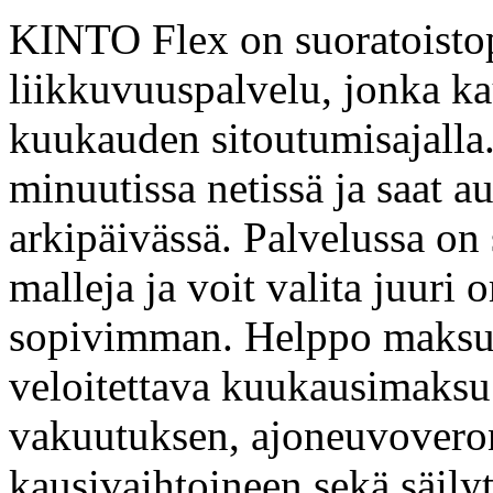
KINTO Flex on suoratoistop
liikkuvuuspalvelu, jonka ka
kuukauden sitoutumisajalla
minuutissa netissä ja saat a
arkipäivässä. Palvelussa on 
malleja ja voit valita juuri
sopivimman. Helppo maksuko
veloitettava kuukausimaksu
vakuutuksen, ajoneuvoveron
kausivaihtoineen sekä säily