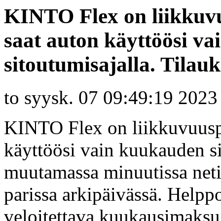
KINTO Flex on liikkuvu
saat auton käyttöösi v
sitoutumisajalla. Tilau
to syysk. 07 09:49:19 2023
KINTO Flex on liikkuvuuspa
käyttöösi vain kuukauden si
muutamassa minuutissa netis
parissa arkipäivässä. Helpp
veloitettava kuukausimaksu