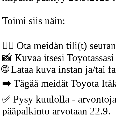
Toimi siis näin:
👍🏻 Ota meidän tili(t) seura
📸 Kuvaa itsesi Toyotassasi
🌐 Lataa kuva instan ja/tai f
➡️ Tägää meidät Toyota Itä
✅ Pysy kuulolla - arvontoja
pääpalkinto arvotaan 22.9.