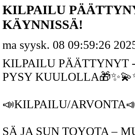
KILPAILU PÄÄTTYN
KÄYNNISSÄ!
ma syysk. 08 09:59:26 202
KILPAILU PÄÄTTYNYT 
PYSY KUULOLLA🎁✨💫
📣KILPAILU/ARVONTA
SÄ JA SUN TOYOTA – M