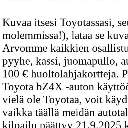
Kuvaa itsesi Toyotassasi, se
molemmissa!), lataa se kuva
Arvomme kaikkien osallistuj
pyyhe, kassi, juomapullo, aur
100 € huoltolahjakortte
Toyota bZ4X -auton käyttöön
vielä ole Toyotaa, voit käy
vaikka täällä meidän autota
kilpailu päättyy 21.9.2025 