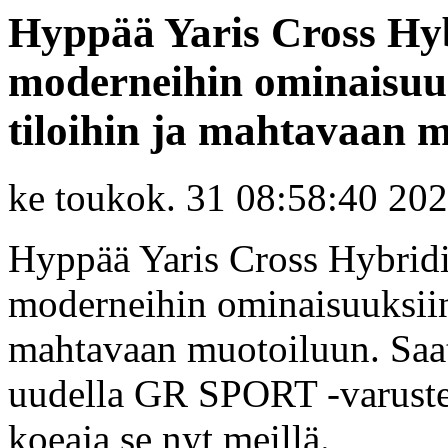
Hyppää Yaris Cross Hybr
moderneihin ominaisuuks
tiloihin ja mahtavaan mu
ke toukok. 31 08:58:40 20
Hyppää Yaris Cross Hybridin
moderneihin ominaisuuksiin, 
mahtavaan muotoiluun. Saat
uudella GR SPORT -varusteta
koeaja se nyt meillä.