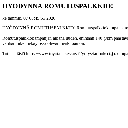
HYÖDYNNÄ ROMUTUSPALKKIO!
ke tammik. 07 08:45:55 2026
HYÖDYNNÄ ROMUTUSPALKKIO! Romutuspalkkiokampanja toteuteta
Romutuspalkkiokampanjan aikana uuden, enintään 140 g/km päästävän 
vanhan liikennekäytössä olevan henkilöauton.
Tutustu tästä https://www.toyotaitakeskus.fi/yritys/tarjoukset-ja-ka