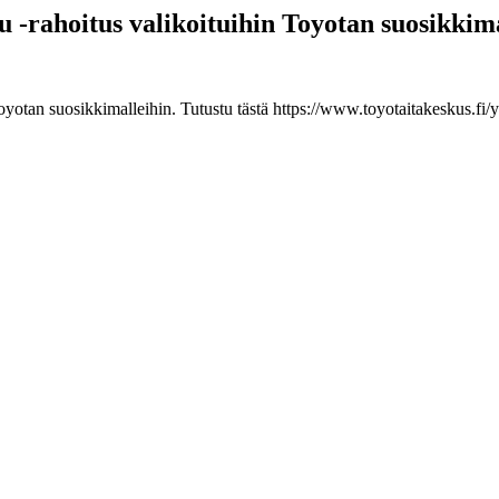
-rahoitus valikoituihin Toyotan suosikkima
tan suosikkimalleihin. Tutustu tästä https://www.toyotaitakeskus.fi/yri