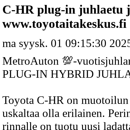
C-HR plug-in juhlaetu j
www.toyotaitakeskus.fi
ma syysk. 01 09:15:30 202
MetroAuton 💯-vuotisjuh
PLUG-IN HYBRID JUHLAE
Toyota C-HR on muotoilun i
uskaltaa olla erilainen. Peri
rinnalle on tuotu uusi ladat