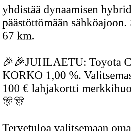
yhdistää dynaamisen hybridi
päästöttömään sähköajoon.
67 km.
🎉🎉JUHLAETU: Toyota C-H
KORKO 1,00 %. Valitsemasi 
100 € lahjakortti merkkihuo
🎊🎊
Tervetuloa valitsemaan oma